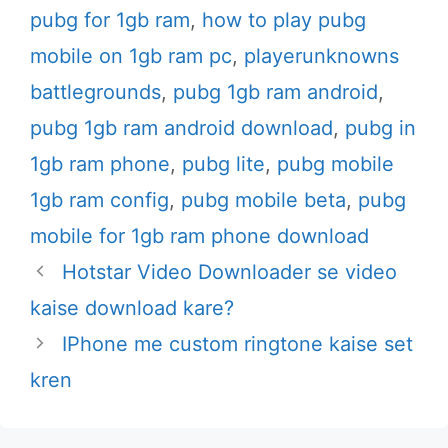
pubg for 1gb ram
,
how to play pubg
mobile on 1gb ram pc
,
playerunknowns
battlegrounds
,
pubg 1gb ram android
,
pubg 1gb ram android download
,
pubg in
1gb ram phone
,
pubg lite
,
pubg mobile
1gb ram config
,
pubg mobile beta
,
pubg
mobile for 1gb ram phone download
Hotstar Video Downloader se video
kaise download kare?
IPhone me custom ringtone kaise set
kren