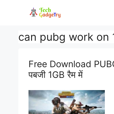
Skip
to
content
can pubg work on 
Free Download PUBG 
पबजी 1GB रैम में