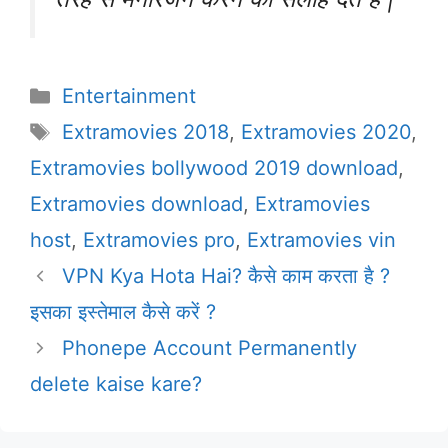
Categories
Entertainment
Tags
Extramovies 2018
,
Extramovies 2020
,
Extramovies bollywood 2019 download
,
Extramovies download
,
Extramovies
host
,
Extramovies pro
,
Extramovies vin
VPN Kya Hota Hai? कैसे काम करता है ?
इसका इस्तेमाल कैसे करें ?
Phonepe Account Permanently
delete kaise kare?